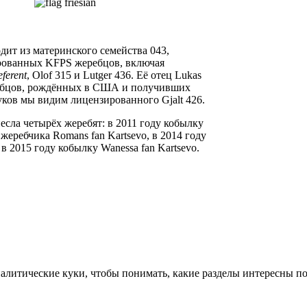
ходит из материнского семейства 043,
ированных KFPS жеребцов, включая
eferent
, Olof 315 и Lutger 436. Её отец Lukas
ебцов, рождённых в США и получивших
ков мы видим лицензированного Gjalt 426.
есла четырёх жеребят: в 2011 году кобылку
у жеребчика Romans fan Kartsevo, в 2014 году
в 2015 году кобылку Wanessa fan Kartsevo.
алитические куки, чтобы понимать, какие разделы интересны пос
.