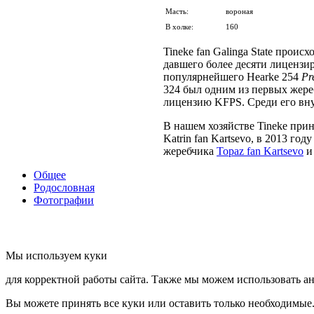
Масть:
вороная
В холке:
160
Tineke fan Galinga State проис
давшего более десяти лиценз
популярнейшего Hearke 254
Pr
324 был одним из первых жер
лицензию KFPS. Среди его вну
В нашем хозяйстве Tineke прин
Katrin fan Kartsevo, в 2013 год
жеребчика
Topaz fan Kartsevo
и 
Общее
Родословная
Фотографии
Мы используем куки
для корректной работы сайта. Также мы можем использовать ан
Вы можете принять все куки или оставить только необходимые