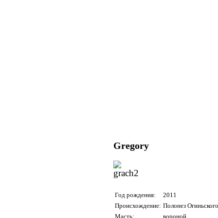
Gregory
Год рождения:
2011
Происхождение:
Полонез Огиньского 
Масть:
вороной