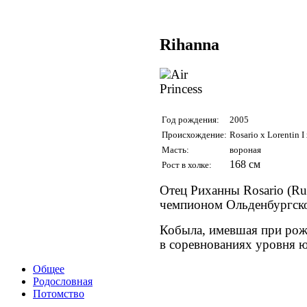
Rihanna
Год рождения:
2005
Происхождение:
Rosario x Lorentin 
Масть:
вороная
168 см
Рост в холке:
Отец Риханны Rosario (Rub
чемпионом Ольденбургско
Кобыла, имевшая при рожд
в соревнованиях уровня 
Общее
Родословная
Потомство